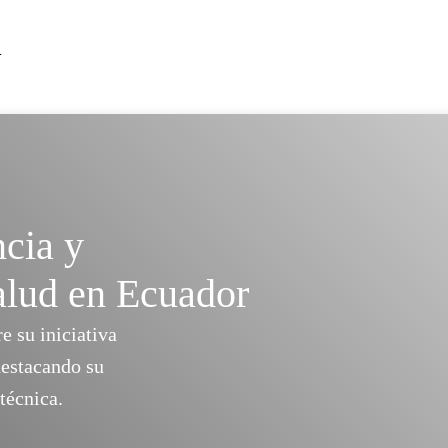
a
ncia y
alud en Ecuador
 su iniciativa
destacando su
técnica.